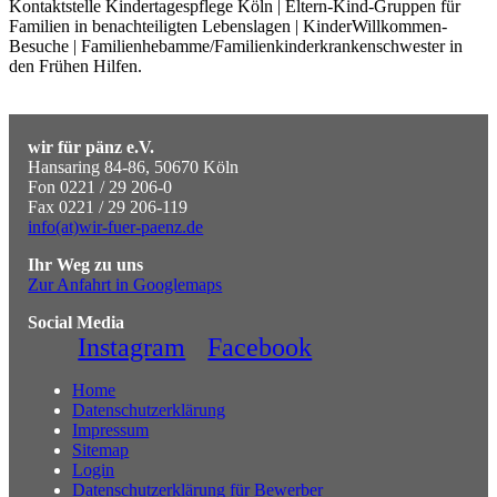
Kontaktstelle Kindertagespflege Köln | Eltern-Kind-Gruppen für
Familien in benachteiligten Lebenslagen | KinderWillkommen-
Besuche | Familienhebamme/Familienkinderkrankenschwester in
den Frühen Hilfen.
wir für pänz e.V.
Hansaring 84-86, 50670 Köln
Fon 0221 / 29 206-0
Fax 0221 / 29 206-119
info(at)wir-fuer-paenz.de
Ihr Weg zu uns
Zur Anfahrt in Googlemaps
Social Media
Instagram
Facebook
Home
Datenschutzerklärung
Impressum
Sitemap
Login
Datenschutzerklärung für Bewerber