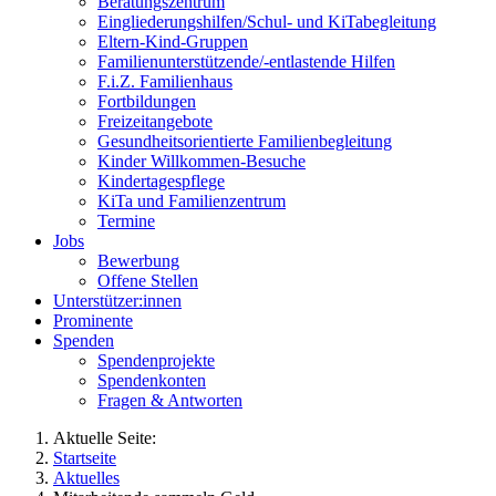
Beratungszentrum
Eingliederungshilfen/Schul- und KiTabegleitung
Eltern-Kind-Gruppen
Familienunterstützende/-entlastende Hilfen
F.i.Z. Familienhaus
Fortbildungen
Freizeitangebote
Gesundheitsorientierte Familienbegleitung
Kinder Willkommen-Besuche
Kindertagespflege
KiTa und Familienzentrum
Termine
Jobs
Bewerbung
Offene Stellen
Unterstützer:innen
Prominente
Spenden
Spendenprojekte
Spendenkonten
Fragen & Antworten
Aktuelle Seite:
Startseite
Aktuelles