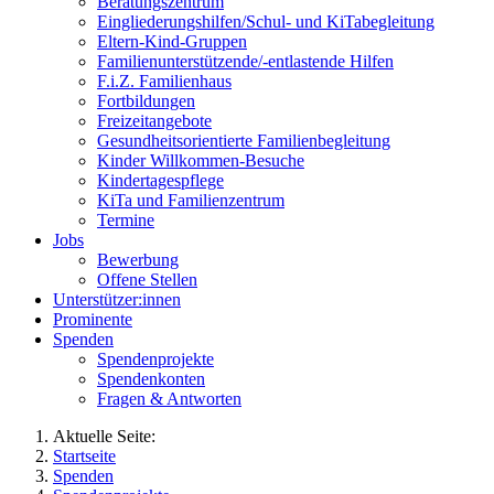
Beratungszentrum
Eingliederungshilfen/Schul- und KiTabegleitung
Eltern-Kind-Gruppen
Familienunterstützende/-entlastende Hilfen
F.i.Z. Familienhaus
Fortbildungen
Freizeitangebote
Gesundheitsorientierte Familienbegleitung
Kinder Willkommen-Besuche
Kindertagespflege
KiTa und Familienzentrum
Termine
Jobs
Bewerbung
Offene Stellen
Unterstützer:innen
Prominente
Spenden
Spendenprojekte
Spendenkonten
Fragen & Antworten
Aktuelle Seite:
Startseite
Spenden